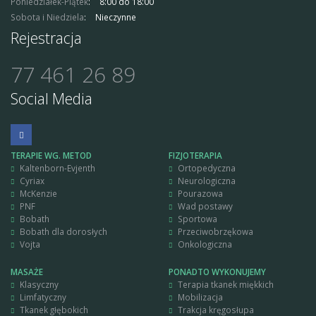
Poniedziałek-Piątek
8:00 do 18:00
Sobota i Niedziela
Nieczynne
Rejestracja
77 461 26 89
Social Media
TERAPIE WG. METOD
FIZJOTERAPIA
Kaltenborn-Evjenth
Ortopedyczna
Cyriax
Neurologiczna
McKenzie
Pourazowa
PNF
Wad postawy
Bobath
Sportowa
Bobath dla dorosłych
Przeciwobrzękowa
Vojta
Onkologiczna
MASAŻE
PONADTO WYKONUJEMY
Klasyczny
Terapia tkanek miękkich
Limfatyczny
Mobilizacja
Tkanek głębokich
Trakcja kręgosłupa