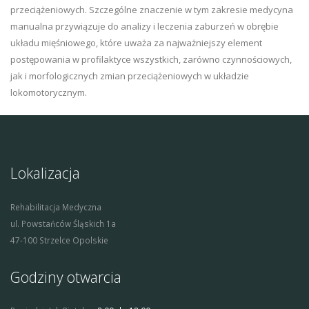
przeciążeniowych. Szczególne znaczenie w tym zakresie medycyna
manualna przywiązuje do analizy i leczenia zaburzeń w obrębie
układu mięśniowego, które uważa za najważniejszy element
postępowania w profilaktyce wszystkich, zarówno czynnościowych,
jak i morfologicznych zmian przeciążeniowych w układzie
lokomotorycznym.
Lokalizacja
Rehabilitacja Medyczna
ul. Powstańców Śląskich 1a
47-100 Strzelce Opolskie
Godziny otwarcia