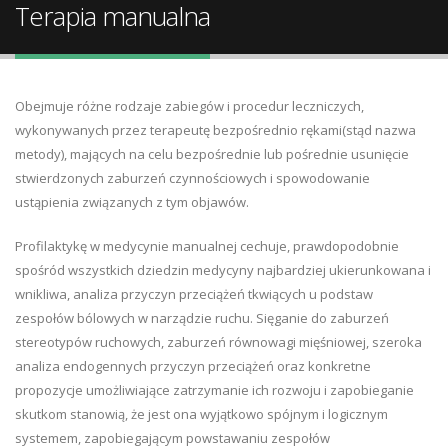
Terapia manualna
Obejmuje różne rodzaje zabiegów i procedur leczniczych,
wykonywanych przez terapeutę bezpośrednio rękami(stąd nazwa
metody), mających na celu bezpośrednie lub pośrednie usunięcie
stwierdzonych zaburzeń czynnościowych i spowodowanie
ustąpienia związanych z tym objawów.
Profilaktykę w medycynie manualnej cechuje, prawdopodobnie
spośród wszystkich dziedzin medycyny najbardziej ukierunkowana i
wnikliwa, analiza przyczyn przeciążeń tkwiących u podstaw
zespołów bólowych w narządzie ruchu. Sięganie do zaburzeń
stereotypów ruchowych, zaburzeń równowagi mięśniowej, szeroka
analiza endogennych przyczyn przeciążeń oraz konkretne
propozycje umożliwiające zatrzymanie ich rozwoju i zapobieganie
skutkom stanowią, że jest ona wyjątkowo spójnym i logicznym
systemem, zapobiegającym powstawaniu zespołów