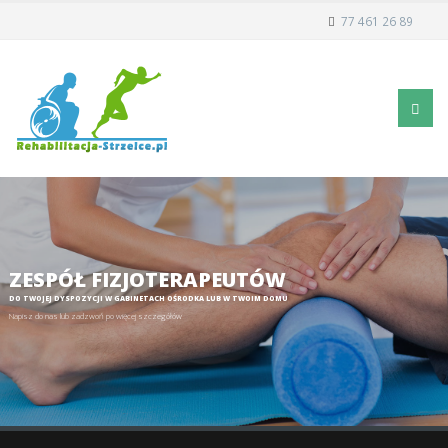
77 461 26 89
ZESPÓŁ FIZJOTERAPEUTÓW
DO TWOJEJ DYSPOZYCJI W GABINETACH OŚRODKA LUB W TWOIM DOMU
Napisz do nas lub zadzwoń po więcej szczegółów