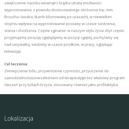
zwiększenie nacisku wewnątrz krążka utrata możliwości
wyprostowania: z powodu dostosowanego skrócenia (np. mm.
Brzucha i biodra, tkanki bliznowatej po urazach), w niewielkim
stopniu wpływa na wyprostowanie postawy w czasie siedzenia,
stania i chodzenia. Częste zginanie: w naszym stylu życia zbyt często
przyjmujemy pozycję zgiętą(śpimy w pozycji zgiętej, pochylamy się
nad umywalką, siedzimy w czasie posiłków, w pracy, oglądając
telewizję).
Cel leczenia:
Zmniejszenie bólu, przywrócenie czynności, przyuczenie do
samodzielności(uniezależnieni od terapeuty)przez właściwy program
ćwiczeń przy bólach krzyża, stosowany również jako profilaktyka.
Lokalizacja