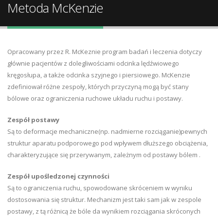
Metoda McKenzie
Opracowany przez R. McKeznie program badań i leczenia dotyczy
głównie pacjentów z dolegliwościami odcinka lędźwiowego
kręgosłupa, a także odcinka szyjnego i piersiowego. McKenzie
zdefiniował różne zespoły, których przyczyną mogą być stany
bólowe oraz ograniczenia ruchowe układu ruchu i postawy.
Zespół postawy
Są to deformacje mechaniczne(np. nadmierne rozciąganie)pewnych
struktur aparatu podporowego pod wpływem dłuższego obciążenia,
charakteryzujące się przerywanym, zależnym od postawy bólem .
Zespół upośledzonej czynności
Są to ograniczenia ruchu, spowodowane skróceniem w wyniku
dostosowania się struktur. Mechanizm jest taki sam jak w zespole
postawy, z tą różnicą że bóle da wynikiem rozciągania skróconych