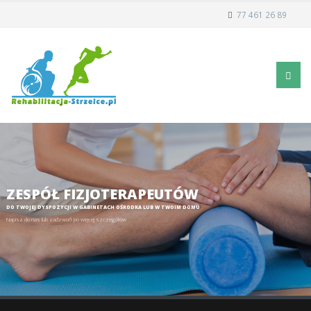
77 461 26 89
ZESPÓŁ FIZJOTERAPEUTÓW
DO TWOJEJ DYSPOZYCJI W GABINETACH OŚRODKA LUB W TWOIM DOMU
Napisz do nas lub zadzwoń po więcej szczegółów