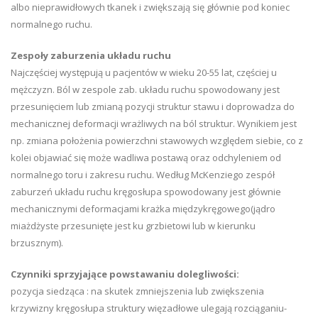
albo nieprawidłowych tkanek i zwiększają się głównie pod koniec
normalnego ruchu.
Zespoły zaburzenia układu ruchu
Najczęściej występują u pacjentów w wieku 20-55 lat, częściej u
mężczyzn. Ból w zespole zab. układu ruchu spowodowany jest
przesunięciem lub zmianą pozycji struktur stawu i doprowadza do
mechanicznej deformacji wrażliwych na ból struktur. Wynikiem jest
np. zmiana położenia powierzchni stawowych względem siebie, co z
kolei objawiać się może wadliwa postawą oraz odchyleniem od
normalnego toru i zakresu ruchu. Według McKenziego zespół
zaburzeń układu ruchu kręgosłupa spowodowany jest głównie
mechanicznymi deformacjami krażka międzykręgowego(jądro
miażdżyste przesunięte jest ku grzbietowi lub w kierunku
brzusznym).
Czynniki sprzyjające powstawaniu dolegliwości:
pozycja siedząca : na skutek zmniejszenia lub zwiększenia
krzywizny kręgosłupa struktury więzadłowe ulegają rozciąganiu-